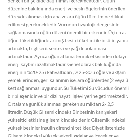
dengeli bir şekilde dağıtılması gerekmektedir. Öğün
düzenine bakıldığında enerji ve besin öğelerinin önerilen
düzeyde alınması için ana ve ara öğün tüketimine dikkat
edilmesi gerekmektedir. Vücudun fizyolojk dengesinin
sağlanmasında öğün düzeni önemli bir etkendir. Üçten az
öğün tüketildiğinde artmış besin tüketimi ile insülin yanıtı
artmakta, trigliserit sentezi ve yağ depolanması
artmaktadır. Ayrıca öğün atlama termik etkisinden dolayı
enerji kaybını azaltmaktadır. Genel olarak bakıldığında
enerjinin %20-25 i kahvaltıdan , %25-30 u öğle ve akşam
yemeklerinden, geri kalanının ise, ara öğünlerden(2 veya 3
kez) sağlanması uygundur. Su Tüketimi Su vücudun önemli
bir bileşenidir ve bir dizi hayati işlevi yerine getirmektedir.
Ortalama günlük alınması gereken su miktarı 2- 2,5
litredir. Düşük Glisemik İndeks Bir besinin kan şekeri
yükseltici etkisine glisemik indeks denir. Glisemik indeksi
yüksek besinler insülin direncini tetikler. Diyet listenizde
Glisemik indeksi yüksek şekerli gıdalar ve içecekler ve