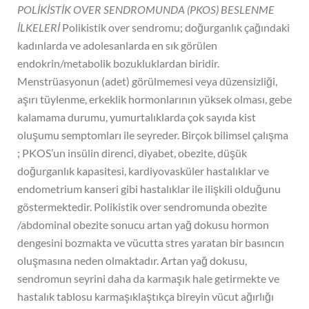
POLİKİSTİK OVER SENDROMUNDA (PKOS) BESLENME
İLKELERİ
Polikistik over sendromu; doğurganlık çağındaki
kadınlarda ve adolesanlarda en sık görülen
endokrin/metabolik bozukluklardan biridir.
Menstrüasyonun (adet) görülmemesi veya düzensizliği,
aşırı tüylenme, erkeklik hormonlarının yüksek olması, gebe
kalamama durumu, yumurtalıklarda çok sayıda kist
oluşumu semptomları ile seyreder. Birçok bilimsel çalışma
; PKOS’un insülin direnci, diyabet, obezite, düşük
doğurganlık kapasitesi, kardiyovasküler hastalıklar ve
endometrium kanseri gibi hastalıklar ile ilişkili olduğunu
göstermektedir. Polikistik over sendromunda obezite
/abdominal obezite sonucu artan yağ dokusu hormon
dengesini bozmakta ve vücutta stres yaratan bir basıncın
oluşmasına neden olmaktadır. Artan yağ dokusu,
sendromun seyrini daha da karmaşık hale getirmekte ve
hastalık tablosu karmaşıklaştıkça bireyin vücut ağırlığı