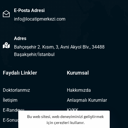
E-Posta Adresi
info@locatipmerkezi.com
Adres
Bahçeşehir 2. Kısım, 3, Avni Akyol Blv., 34488
Başakşehir/İstanbul
Faydalı Linkler
Kurumsal
Doktorlarımız
Hakkımızda
İletişim
Anlaşmalı Kurumlar
E-Randevu
KVKK
Bu web sitesi, web deneyiminizi geliştirmek
E-Sonuç
için çerezleri kullanır.