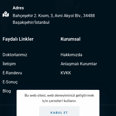
Adres
Bahçeşehir 2. Kısım, 3, Avni Akyol Blv., 34488
Başakşehir/İstanbul
Faydalı Linkler
Kurumsal
Doktorlarımız
Hakkımızda
İletişim
Anlaşmalı Kurumlar
E-Randevu
KVKK
E-Sonuç
Blog
Bu web sitesi, web deneyiminizi geliştirmek
için çerezleri kullanır.
KABUL ET
©2023 Loca Tıp Merkezi Tüm Hakları Saklıdır.