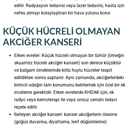
edilir. Radyasyon tedavisi veya lazer tedavisi, hasta için
nefes almayı kolaylaştıran bir hava yolunu korur.
KÜÇÜK HÜCRELI OLMAYAN
AKCIĞER KANSERI
Erken evreler: Küçük hücreli olmayan bir tümör (örneğin
skuamöz hücreli akciğer kanseri) son derece küçüktür
ve balgam örneklerinde kötü huylu hücreler tespit
edildikten sonra saptanır. Aynı zamanda, akciğerlerdeki
birincil odağın tam konumunu belirlemek için özel bir ek
inceleme gereklidir. Erken evrelerde KHDAK için, ek
radyo veya kemoterapi ile veya onsuz cerrahi tedavi
reçete edilir.
İlerleyen akciğer kanseri: kanser akciğerlerin ötesine
(göğüs duvarına, diyaframa, lenf düğümlerine)