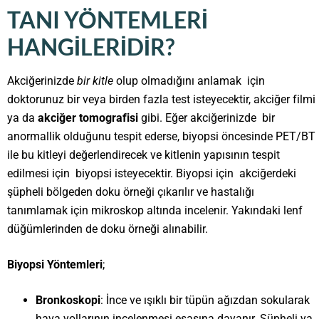
TANI YÖNTEMLERI
HANGILERIDIR?
Akciğerinizde
bir kitle
olup olmadığını anlamak için
doktorunuz bir veya birden fazla test isteyecektir, akciğer filmi
ya da
akciğer tomografisi
gibi. Eğer akciğerinizde bir
anormallik olduğunu tespit ederse, biyopsi öncesinde PET/BT
ile bu kitleyi değerlendirecek ve kitlenin yapısının tespit
edilmesi için biyopsi isteyecektir. Biyopsi için akciğerdeki
şüpheli bölgeden doku örneği çıkarılır ve hastalığı
tanımlamak için mikroskop altında incelenir. Yakındaki lenf
düğümlerinden de doku örneği alınabilir.
Biyopsi Yöntemleri
;
Bronkoskopi
: İnce ve ışıklı bir tüpün ağızdan sokularak
hava yollarının incelenmesi esasına dayanır. Şüpheli ya