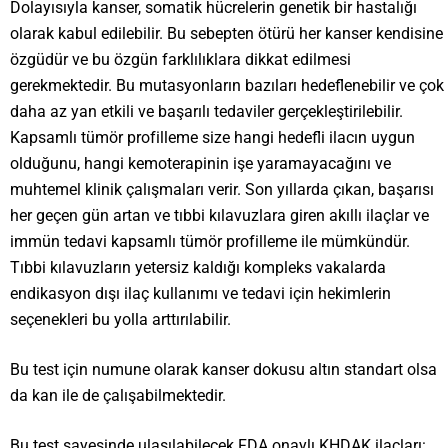
Dolayısıyla kanser, somatik hücrelerin genetik bir hastalığı
olarak kabul edilebilir. Bu sebepten ötürü her kanser kendisine
özgüdür ve bu özgün farklılıklara dikkat edilmesi
gerekmektedir. Bu mutasyonların bazıları hedeflenebilir ve çok
daha az yan etkili ve başarılı tedaviler gerçekleştirilebilir.
Kapsamlı tümör profilleme size hangi hedefli ilacın uygun
olduğunu, hangi kemoterapinin işe yaramayacağını ve
muhtemel klinik çalışmaları verir. Son yıllarda çıkan, başarısı
her geçen gün artan ve tıbbi kılavuzlara giren akıllı ilaçlar ve
immün tedavi kapsamlı tümör profilleme ile mümkündür.
Tıbbi kılavuzların yetersiz kaldığı kompleks vakalarda
endikasyon dışı ilaç kullanımı ve tedavi için hekimlerin
seçenekleri bu yolla arttırılabilir.
Bu test için numune olarak kanser dokusu altın standart olsa
da kan ile de çalışabilmektedir.
Bu test sayesinde ulaşılabilecek FDA onaylı KHDAK ilaçları: