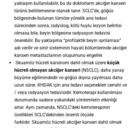
yaklaşım kullanılabilir, bu da doktorların akciğer kanseri
türünü belirlemesine olanak tanır. SCLC’de, göğüs
bölgesinde bulunan tümöre yönelik ana tedavi
sürecinden sonra, radyolog, kötü huylu lezyon belirtisi
olmasa bile, beyin bölgesine radyasyon tedavisi
önerebilir. Bu yaklaşıma “profilaktik beyin ışınlaması”
adı verilir ve sinir sisteminin hayati bölümlerinde akciğer
kanseri metastazlarının oluşumunu engeller.
Skuamöz hücreli karsinom dahil olmak üzere
küçük
hücreli olmayan akciğer kanseri
(NSCLC), daha yavaş
büyüme eğilimindedir ve göğüs dışına yayılması daha
uzun sürer. KHDAK için ana tedavi seçenekleri cerrahi ve
/ veya radyasyon tedavisidir. Kemoterapi kullanılması
durumunda sadece yukarıdaki yöntemlerin etkinliği
artar. Aynı zamanda, NSCLC’deki kemoterapinin
özellikleri SCLC’dekinden önemli ölçüde
farklıdır. Skuamöz hücreli akciğer kanseri dahil olmak