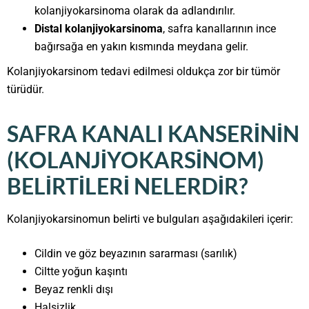
kolanjiyokarsinoma olarak da adlandırılır.
Distal kolanjiyokarsinoma
, safra kanallarının ince
bağırsağa en yakın kısmında meydana gelir.
Kolanjiyokarsinom tedavi edilmesi oldukça zor bir tümör
türüdür.
SAFRA KANALI KANSERININ
(KOLANJIYOKARSINOM)
BELIRTILERI NELERDIR?
Kolanjiyokarsinomun belirti ve bulguları aşağıdakileri içerir:
Cildin ve göz beyazının sararması (sarılık)
Ciltte yoğun kaşıntı
Beyaz renkli dışı
Halsizlik