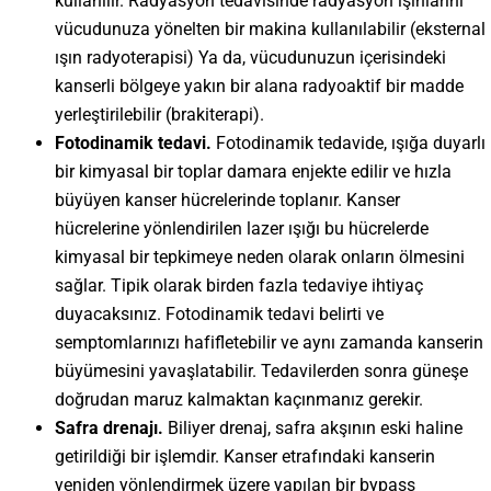
kullanılır. Radyasyon tedavisinde radyasyon ışınlarını
vücudunuza yönelten bir makina kullanılabilir (eksternal
ışın radyoterapisi) Ya da, vücudunuzun içerisindeki
kanserli bölgeye yakın bir alana radyoaktif bir madde
yerleştirilebilir (brakiterapi).
Fotodinamik tedavi.
Fotodinamik tedavide, ışığa duyarlı
bir kimyasal bir toplar damara enjekte edilir ve hızla
büyüyen kanser hücrelerinde toplanır. Kanser
hücrelerine yönlendirilen lazer ışığı bu hücrelerde
kimyasal bir tepkimeye neden olarak onların ölmesini
sağlar. Tipik olarak birden fazla tedaviye ihtiyaç
duyacaksınız. Fotodinamik tedavi belirti ve
semptomlarınızı hafifletebilir ve aynı zamanda kanserin
büyümesini yavaşlatabilir. Tedavilerden sonra güneşe
doğrudan maruz kalmaktan kaçınmanız gerekir.
Safra drenajı.
Biliyer drenaj, safra akşının eski haline
getirildiği bir işlemdir. Kanser etrafındaki kanserin
yeniden yönlendirmek üzere yapılan bir bypass