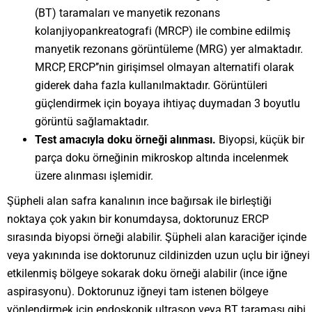
(BT) taramaları ve manyetik rezonans
kolanjiyopankreatografi (MRCP) ile combine edilmiş
manyetik rezonans görüntüleme (MRG) yer almaktadır.
MRCP, ERCP’’nin girişimsel olmayan alternatifi olarak
giderek daha fazla kullanılmaktadır. Görüntüleri
güçlendirmek için boyaya ihtiyaç duymadan 3 boyutlu
görüntü sağlamaktadır.
Test amacıyla doku örneği alınması.
Biyopsi, küçük bir
parça doku örneğinin mikroskop altında incelenmek
üzere alınması işlemidir.
Şüpheli alan safra kanalının ince bağırsak ile birleştiği
noktaya çok yakın bir konumdaysa, doktorunuz ERCP
sırasında biyopsi örneği alabilir. Şüpheli alan karaciğer içinde
veya yakınında ise doktorunuz cildinizden uzun uçlu bir iğneyi
etkilenmiş bölgeye sokarak doku örneği alabilir (ince iğne
aspirasyonu). Doktorunuz iğneyi tam istenen bölgeye
yönlendirmek için endoskopik ultrason veya BT taraması gibi