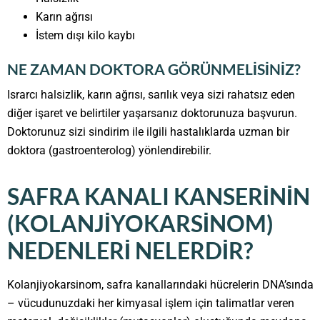
Karın ağrısı
İstem dışı kilo kaybı
NE ZAMAN DOKTORA GÖRÜNMELISINIZ?
Israrcı halsizlik, karın ağrısı, sarılık veya sizi rahatsız eden
diğer işaret ve belirtiler yaşarsanız doktorunuza başvurun.
Doktorunuz sizi sindirim ile ilgili hastalıklarda uzman bir
doktora (gastroenterolog) yönlendirebilir.
SAFRA KANALI KANSERININ
(KOLANJIYOKARSINOM)
NEDENLERI NELERDIR?
Kolanjiyokarsinom, safra kanallarındaki hücrelerin DNA’sında
– vücudunuzdaki her kimyasal işlem için talimatlar veren